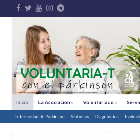
Inicio
La Asociación
Voluntariado
Servi
Enfermedad de Parkinson
Síntomas
Díagnóstico
Evoluci