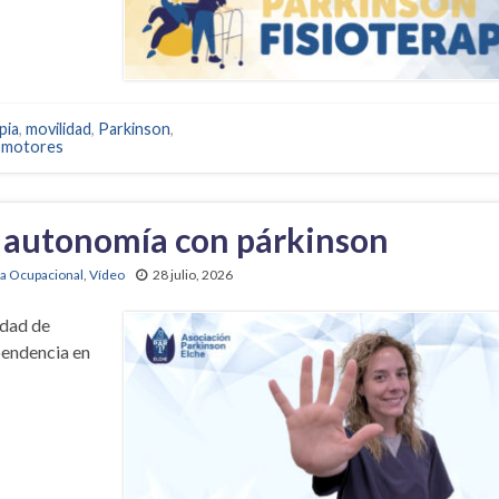
pia
,
movilidad
,
Parkinson
,
 motores
a autonomía con párkinson
ia Ocupacional
,
Vídeo
28 julio, 2026
edad de
pendencia en