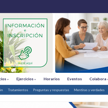
cios
Ejercicios
Horarios
Eventos
Colabora
ón
Tratamientos
Preguntas y respuestas
Mentiras y verdades