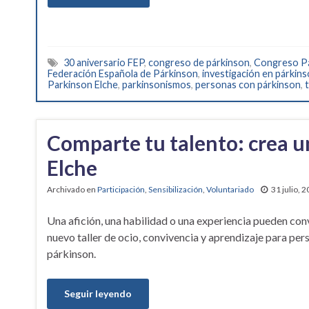
30 aniversario FEP
,
congreso de párkinson
,
Congreso Pá
Federación Española de Párkinson
,
investigación en párkin
Parkinson Elche
,
parkinsonismos
,
personas con párkinson
,
Comparte tu talento: crea u
Elche
Archivado en
Participación
,
Sensibilización
,
Voluntariado
31 julio, 
Una afición, una habilidad o una experiencia pueden conv
nuevo taller de ocio, convivencia y aprendizaje para per
párkinson.
Seguir leyendo