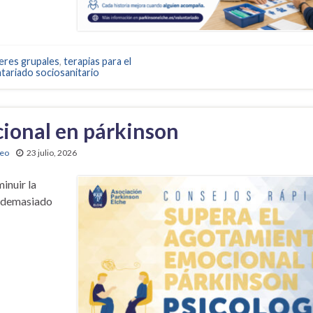
leres grupales
,
terapias para el
tariado sociosanitario
ional en párkinson
deo
23 julio, 2026
inuir la
ir demasiado