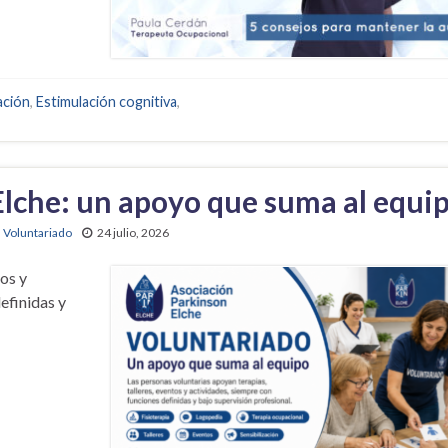
ación
,
Estimulación cognitiva
,
Elche: un apoyo que suma al equi
,
Voluntariado
24 julio, 2026
tos y
efinidas y