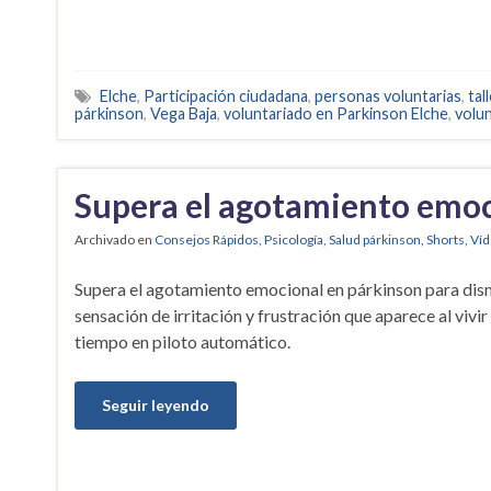
Elche
,
Participación ciudadana
,
personas voluntarias
,
tal
párkinson
,
Vega Baja
,
voluntariado en Parkinson Elche
,
volun
Supera el agotamiento emoc
Archivado en
Consejos Rápidos
,
Psicología
,
Salud párkinson
,
Shorts
,
Ví
Supera el agotamiento emocional en párkinson para dism
sensación de irritación y frustración que aparece al viv
tiempo en piloto automático.
Seguir leyendo