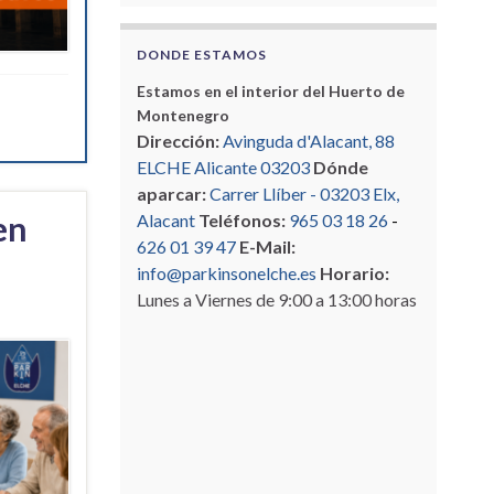
DONDE ESTAMOS
Estamos en el interior del Huerto de
Montenegro
Dirección:
Avinguda d'Alacant, 88
ELCHE Alicante 03203
Dónde
aparcar:
Carrer Llíber - 03203 Elx,
en
Alacant
Teléfonos:
965 03 18 26
-
626 01 39 47
E-Mail:
info@parkinsonelche.es
Horario:
Lunes a Viernes de 9:00 a 13:00 horas