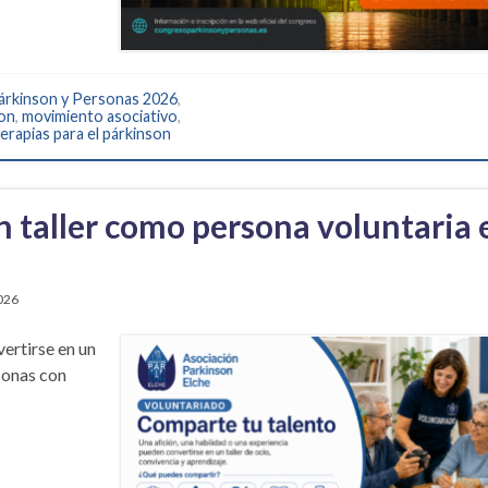
rkinson y Personas 2026
,
son
,
movimiento asociativo
,
terapias para el párkinson
n taller como persona voluntaria 
2026
ertirse en un
sonas con