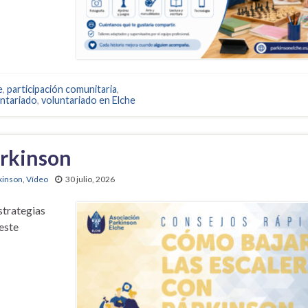
e
,
participación comunitaria
,
untariado
,
voluntariado en Elche
árkinson
kinson
,
Vídeo
30 julio, 2026
strategias
 este