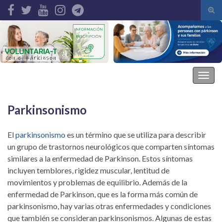
Alte
el
Search for:
form
de
bús
Asociación Parkinson Elche
Alter
la
nave
Parkinsonismo
El
parkinsonismo
es un término que se utiliza para describir
un grupo de trastornos neurológicos que comparten síntomas
similares a la enfermedad de Parkinson. Estos síntomas
incluyen temblores, rigidez muscular, lentitud de
movimientos y problemas de equilibrio. Además de la
enfermedad de Parkinson, que es la forma más común de
parkinsonismo, hay varias otras enfermedades y condiciones
que también se consideran parkinsonismos. Algunas de estas