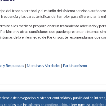
ejos del tronco cerebral y el estudio del sistema nervioso autónomo, 
 frecuencia y las características del temblor para diferenciar la e
permite a los médicos proporcionar un tratamiento adecuado y pers
 Parkinson y otras condiciones que pueden presentar síntomas sim
síntomas de la enfermedad de Parkinson, te recomendamos que con
s y Respuestas
|
Mentiras y Verdades
|
Parkinsonismo
eriencia de navegación, y ofrecer contenidos y publicidad de interé
las cookies que instalamos en
configuración
, o leer nuestra
política