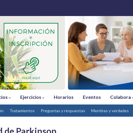
cios
Ejercicios
Horarios
Eventos
Colabora
ón
Tratamientos
Preguntas y respuestas
Mentiras y verdades
d de Parkinson