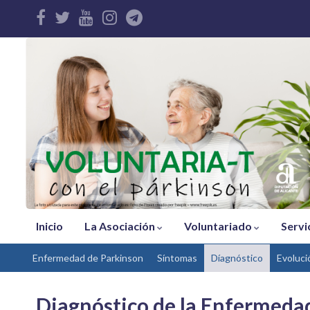
Inicio
La Asociación
Voluntariado
Servi
Enfermedad de Parkinson
Síntomas
Díagnóstico
Evoluci
Diagnóstico de la Enfermeda