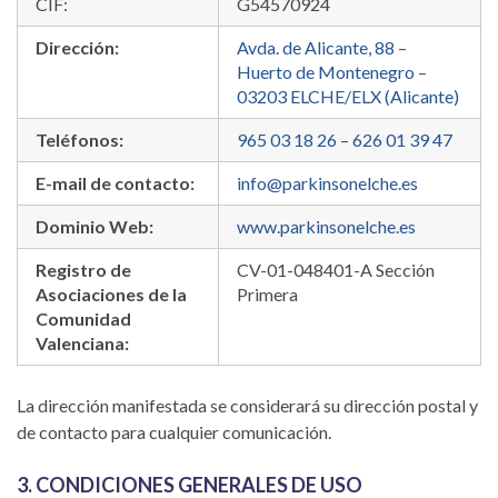
CIF:
G54570924
Dirección:
Avda. de Alicante, 88 –
Huerto de Montenegro –
03203 ELCHE/ELX (Alicante)
Teléfonos:
965 03 18 26
–
626 01 39 47
E-mail de contacto:
info@parkinsonelche.es
Dominio Web:
www.parkinsonelche.es
Registro de
CV-01-048401-A Sección
Asociaciones de la
Primera
Comunidad
Valenciana:
La dirección manifestada se considerará su dirección postal y
de contacto para cualquier comunicación.
3. CONDICIONES GENERALES DE USO