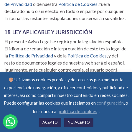
de Privacidad
o de nuestra
Política de Cookies
, fuera
declarado nulo o sin efecto, en todo o en parte por cualquier
Tribunal, las restantes estipulaciones conservarán su validez.
18. LEY APLICABLE Y JURISDICCIÓN
El presente Aviso Legal se regirá por la legislación española.
El idioma de redacción e interpretación de este texto legal de
la
Política de Privacidad
y de la
Política de Cookies
, y del
resto de documentos legales de nuestra web será el español.
Igualmente, ante cualquier controversia, el usuario podrá
acudir a la jurisdicción ordinaria, cumpliendo con las normas
Utilizamos cookies propias y de terceros para mejorar la
sobre jurisdicción y competencia.
experiencia de navegación, y ofrecer contenidos y publicidad de
interés, así como compartir nuestro contenido en redes sociales.
Las partes acuerdan expresamente someterse a los Juzgados
Puede configurar las cookies que instalamos en
configuración
, o
y Tribunales de Elche por ser éste el lugar de celebración del
leer nuestra
política de cookies
.
Contrato, con renuncia expresa a cualquier otra jurisdicción
que pudiera corresponderles.
ACEPTO
NO ACEPTO