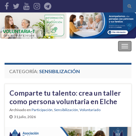
Alte
el
Search for:
form
de
bús
Asociación Parkinson Elche
Alter
la
nave
CATEGORÍA:
SENSIBILIZACIÓN
Comparte tu talento: crea un taller
como persona voluntaria en Elche
Archivado en
Participación
,
Sensibilización
,
Voluntariado
31 julio, 2026