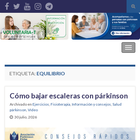
Alte
el
Search for:
form
de
bús
Asociación Parkinson Elche
Alter
la
nave
ETIQUETA:
EQUILIBRIO
Cómo bajar escaleras con párkinson
Archivado en
Ejercicios
,
Fisioterapia
,
Información y consejos
,
Salud
párkinson
,
Vídeo
30 julio, 2026