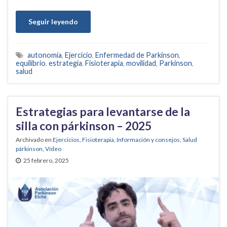
Seguir leyendo
autonomía
,
Ejercicio
,
Enfermedad de Parkinson
,
equilibrio
,
estrategia
,
Fisioterapia
,
movilidad
,
Parkinson
,
salud
Estrategias para levantarse de la
silla con párkinson – 2025
Archivado en
Ejercicios
,
Fisioterapia
,
Información y consejos
,
Salud
párkinson
,
Vídeo
25 febrero, 2025