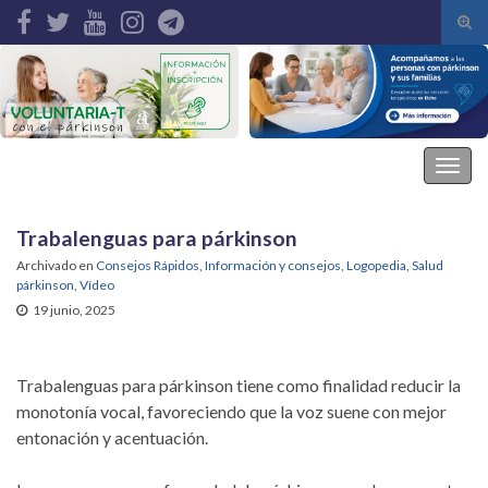
Alte
el
Search for:
form
de
bús
Asociación Parkinson Elche
Alter
la
nave
Trabalenguas para párkinson
Archivado en
Consejos Rápidos
,
Información y consejos
,
Logopedia
,
Salud
párkinson
,
Vídeo
19 junio, 2025
Trabalenguas para párkinson tiene como finalidad reducir la
monotonía vocal, favoreciendo que la voz suene con mejor
entonación y acentuación.