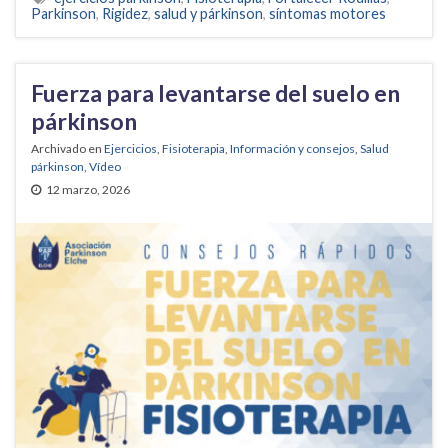
Parkinson
,
Rigidez
,
salud y párkinson
,
síntomas motores
Fuerza para levantarse del suelo en
párkinson
Archivado en
Ejercicios
,
Fisioterapia
,
Información y consejos
,
Salud
párkinson
,
Vídeo
12 marzo, 2026