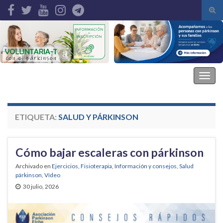
Alte
el
Search for:
form
de
bús
Asociación Parkinson Elche
Alter
la
nave
ETIQUETA:
SALUD Y PÁRKINSON
Cómo bajar escaleras con párkinson
Archivado en
Ejercicios
,
Fisioterapia
,
Información y consejos
,
Salud
párkinson
,
Vídeo
30 julio, 2026