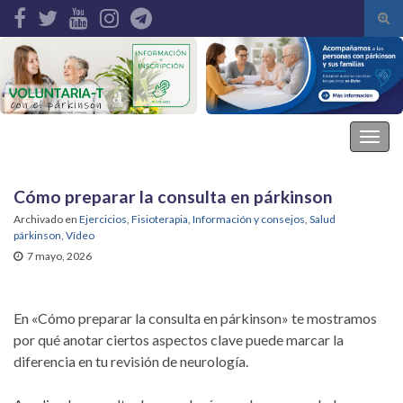
Alte
el
Search for:
form
de
bús
Asociación Parkinson Elche
Alter
la
nave
Cómo preparar la consulta en párkinson
Archivado en
Ejercicios
,
Fisioterapia
,
Información y consejos
,
Salud
párkinson
,
Vídeo
7 mayo, 2026
En «Cómo preparar la consulta en párkinson» te mostramos
por qué anotar ciertos aspectos clave puede marcar la
diferencia en tu revisión de neurología.