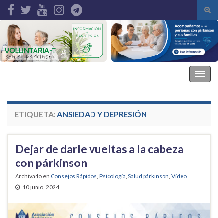
Alte
el
Search for:
form
de
bús
Asociación Parkinson Elche
Alter
la
nave
ETIQUETA:
ANSIEDAD Y DEPRESIÓN
Dejar de darle vueltas a la cabeza
con párkinson
Archivado en
Consejos Rápidos
,
Psicología
,
Salud párkinson
,
Vídeo
10 junio, 2024