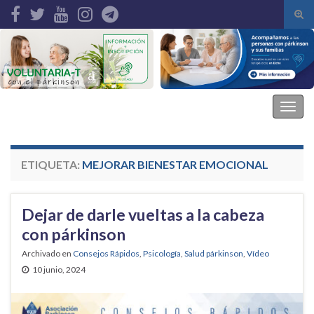
Alte
el
Search for:
form
de
bús
Asociación Parkinson Elche
Alter
la
nave
ETIQUETA:
MEJORAR BIENESTAR EMOCIONAL
Dejar de darle vueltas a la cabeza
con párkinson
Archivado en
Consejos Rápidos
,
Psicología
,
Salud párkinson
,
Vídeo
10 junio, 2024