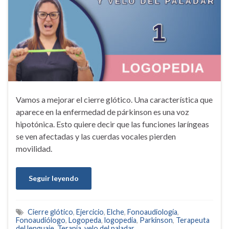
Vamos a mejorar el cierre glótico. Una característica que
aparece en la enfermedad de párkinson es una voz
hipotónica. Esto quiere decir que las funciones laríngeas
se ven afectadas y las cuerdas vocales pierden
movilidad.
Seguir leyendo
Cierre glótico
,
Ejercicio
,
Elche
,
Fonoaudiología
,
Fonoaudiólogo
,
Logopeda
,
logopedia
,
Parkinson
,
Terapeuta
del lenguaje
,
Terapia
,
velo del paladar