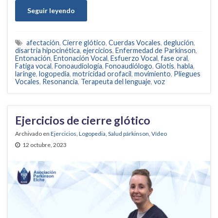
Seguir leyendo
afectación
,
Cierre glótico
,
Cuerdas Vocales
,
deglución
,
disartria hipocinética
,
ejercicios
,
Enfermedad de Parkinson
,
Entonación
,
Entonación Vocal
,
Esfuerzo Vocal
,
fase oral
,
Fatiga vocal
,
Fonoaudiología
,
Fonoaudiólogo
,
Glotis
,
habla
,
laringe
,
logopedia
,
motricidad orofacil
,
movimiento
,
Pliegues
Vocales
,
Resonancia
,
Terapeuta del lenguaje
,
voz
Ejercicios de cierre glótico
Archivado en
Ejercicios
,
Logopedia
,
Salud párkinson
,
Vídeo
12 octubre, 2023