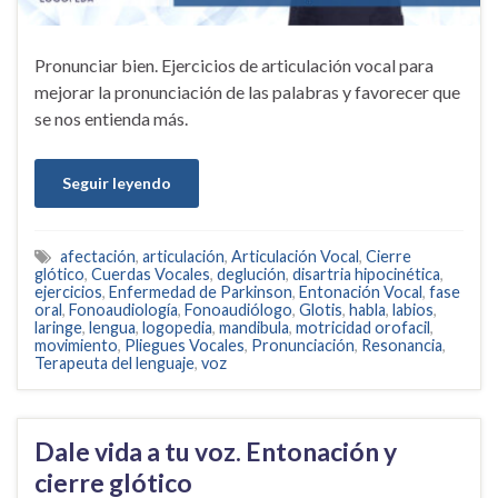
Pronunciar bien. Ejercicios de articulación vocal para
mejorar la pronunciación de las palabras y favorecer que
se nos entienda más.
Seguir leyendo
afectación
,
articulación
,
Articulación Vocal
,
Cierre
glótico
,
Cuerdas Vocales
,
deglución
,
disartria hipocinética
,
ejercicios
,
Enfermedad de Parkinson
,
Entonación Vocal
,
fase
oral
,
Fonoaudiología
,
Fonoaudiólogo
,
Glotis
,
habla
,
labios
,
laringe
,
lengua
,
logopedia
,
mandibula
,
motricidad orofacil
,
movimiento
,
Pliegues Vocales
,
Pronunciación
,
Resonancia
,
Terapeuta del lenguaje
,
voz
Dale vida a tu voz. Entonación y
cierre glótico