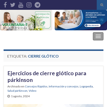
Alte
el
Search for:
form
de
bús
Asociación Parkinson Elche
Alter
la
nave
ETIQUETA:
CIERRE GLÓTICO
Ejercicios de cierre glótico para
párkinson
Archivado en
Consejos Rápidos
,
Información y consejos
,
Logopedia
,
Salud párkinson
,
Vídeo
1 agosto, 2024