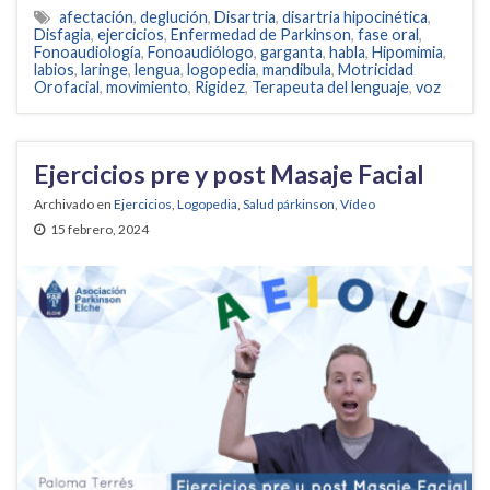
afectación
,
deglución
,
Disartria
,
disartria hipocinética
,
Disfagia
,
ejercicios
,
Enfermedad de Parkinson
,
fase oral
,
Fonoaudiología
,
Fonoaudiólogo
,
garganta
,
habla
,
Hipomimia
,
labios
,
laringe
,
lengua
,
logopedia
,
mandibula
,
Motricidad
Orofacial
,
movimiento
,
Rigidez
,
Terapeuta del lenguaje
,
voz
Ejercicios pre y post Masaje Facial
Archivado en
Ejercicios
,
Logopedia
,
Salud párkinson
,
Vídeo
15 febrero, 2024