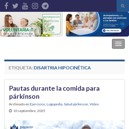
Alte
el
Search for:
form
de
bús
Asociación Parkinson Elche
Alter
la
nave
ETIQUETA:
DISARTRIA HIPOCINÉTICA
Pautas durante la comida para
párkinson
Archivado en
Ejercicios
,
Logopedia
,
Salud párkinson
,
Vídeo
10 septiembre, 2025