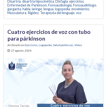
Disartria
,
disartria hipocinética
,
Disfagia
,
ejercicios
,
Enfermedad de Parkinson
,
Fonoaudiología
,
Fonoaudiólogo
,
garganta
,
habla
,
laringe
,
lengua
,
logopedia
,
movimiento
,
Musculatura
,
Rigidez
,
Terapeuta del lenguaje
,
voz
Cuatro ejercicios de voz con tubo
para párkinson
Archivado en
Ejercicios
,
Logopedia
,
Salud párkinson
,
Vídeo
27 agosto, 2024