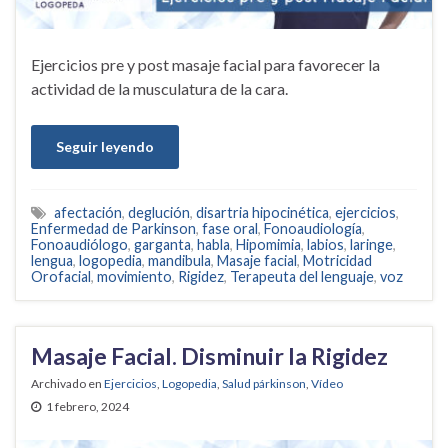
Ejercicios pre y post masaje facial para favorecer la
actividad de la musculatura de la cara.
Seguir leyendo
afectación
,
deglución
,
disartria hipocinética
,
ejercicios
,
Enfermedad de Parkinson
,
fase oral
,
Fonoaudiología
,
Fonoaudiólogo
,
garganta
,
habla
,
Hipomimia
,
labios
,
laringe
,
lengua
,
logopedia
,
mandibula
,
Masaje facial
,
Motricidad
Orofacial
,
movimiento
,
Rigidez
,
Terapeuta del lenguaje
,
voz
Masaje Facial. Disminuir la Rigidez
Archivado en
Ejercicios
,
Logopedia
,
Salud párkinson
,
Vídeo
1 febrero, 2024