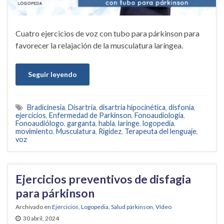
Cuatro ejercicios de voz con tubo para párkinson para
favorecer la relajación de la musculatura laríngea.
Seguir leyendo
Bradicinesia
,
Disartria
,
disartria hipocinética
,
disfonía
,
ejercicios
,
Enfermedad de Parkinson
,
Fonoaudiología
,
Fonoaudiólogo
,
garganta
,
habla
,
laringe
,
logopedia
,
movimiento
,
Musculatura
,
Rigidez
,
Terapeuta del lenguaje
,
voz
Ejercicios preventivos de disfagia
para párkinson
Archivado en
Ejercicios
,
Logopedia
,
Salud párkinson
,
Vídeo
30 abril, 2024