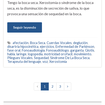
Tengo la boca seca. Xerostomía o síndrome de la boca
seca, es la disminución de secreción de saliva, lo que
provoca una sensación de sequedad en la boca.
Seguir leyendo
afectación
,
Boca Seca
,
Cuerdas Vocales
,
deglución
,
disartria hipocinética
,
ejercicios
,
Enfermedad de Parkinson
,
fase oral
,
Fonoaudiología
,
Fonoaudiólogo
,
garganta
,
Glotis
,
habla
,
laringe
,
logopedia
,
motricidad orofacil
,
movimiento
,
Pliegues Vocales
,
Sequedad
,
Síndrome De La Boca Seca
,
Terapeuta del lenguaje
,
voz
,
Xerostomía
1
2
3