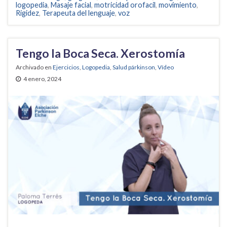
logopedia
,
Masaje facial
,
motricidad orofacil
,
movimiento
,
Rigidez
,
Terapeuta del lenguaje
,
voz
Tengo la Boca Seca. Xerostomía
Archivado en
Ejercicios
,
Logopedia
,
Salud párkinson
,
Vídeo
4 enero, 2024