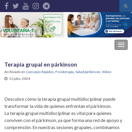
Alte
el
Search for:
form
de
bús
Asociación Parkinson Elche
Alter
la
nave
Terapia grupal en párkinson
Archivado en
Consejos Rápidos
,
Fisioterapia
,
Salud párkinson
,
Vídeo
11 julio, 2024
Descubre cómo la terapia grupal multidisciplinar puede
transformar la vida de quienes enfrentan el párkinson.
La terapia grupal multidisciplinar es vital para quienes
conviven con el párkinson, ya que forma una red de apoyo y
comprensión. En nuestras sesiones grupales, combinamos