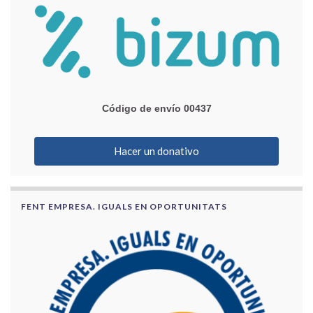
Código de envío 00437
Hacer un donativo
FENT EMPRESA. IGUALS EN OPORTUNITATS