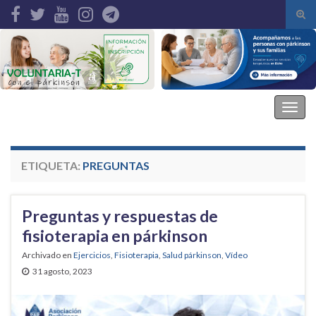
Alte
el
Search for:
form
de
bús
Asociación Parkinson Elche
Alter
la
nave
ETIQUETA:
PREGUNTAS
Preguntas y respuestas de
fisioterapia en párkinson
Archivado en
Ejercicios
,
Fisioterapia
,
Salud párkinson
,
Vídeo
31 agosto, 2023