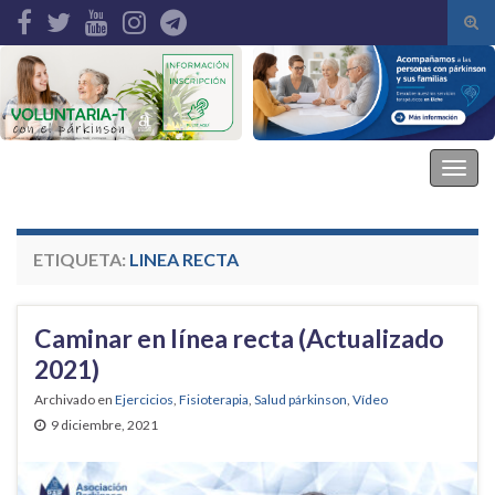
Alte
el
Search for:
form
de
bús
Asociación Parkinson Elche
Alter
la
nave
ETIQUETA:
LINEA RECTA
Caminar en línea recta (Actualizado
2021)
Archivado en
Ejercicios
,
Fisioterapia
,
Salud párkinson
,
Vídeo
9 diciembre, 2021