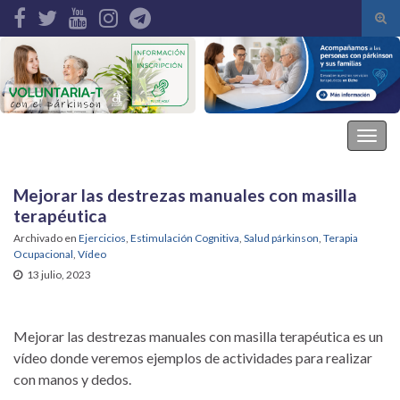
Alte
el
Search for:
form
de
bús
Asociación Parkinson Elche
Alter
la
nave
Mejorar las destrezas manuales con masilla
terapéutica
Archivado en
Ejercicios
,
Estimulación Cognitiva
,
Salud párkinson
,
Terapia
Ocupacional
,
Vídeo
13 julio, 2023
Mejorar las destrezas manuales con masilla terapéutica es un
vídeo donde veremos ejemplos de actividades para realizar
con manos y dedos.