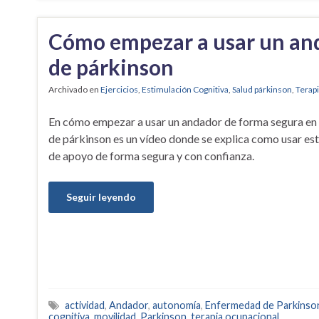
Cómo empezar a usar un an
de párkinson
Archivado en
Ejercicios
,
Estimulación Cognitiva
,
Salud párkinson
,
Terap
En cómo empezar a usar un andador de forma segura e
de párkinson es un vídeo donde se explica como usar es
de apoyo de forma segura y con confianza.
Seguir leyendo
actividad
,
Andador
,
autonomía
,
Enfermedad de Parkinso
cognitiva
,
movilidad
,
Parkinson
,
terapia ocupacional