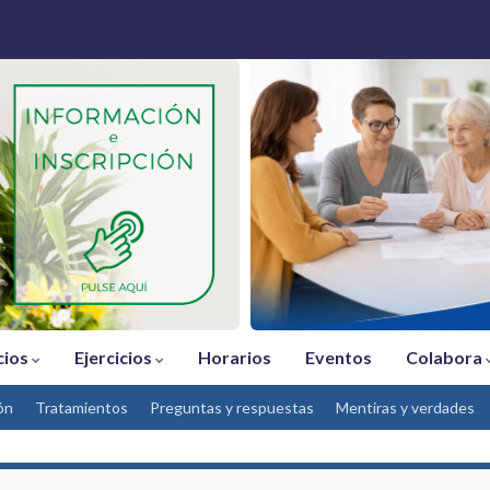
cios
Ejercicios
Horarios
Eventos
Colabora
ón
Tratamientos
Preguntas y respuestas
Mentiras y verdades