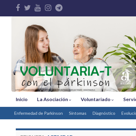
Inicio
La Asociación
Voluntariado
Servi
Enfermedad de Parkinson
Síntomas
Díagnóstico
Evoluci