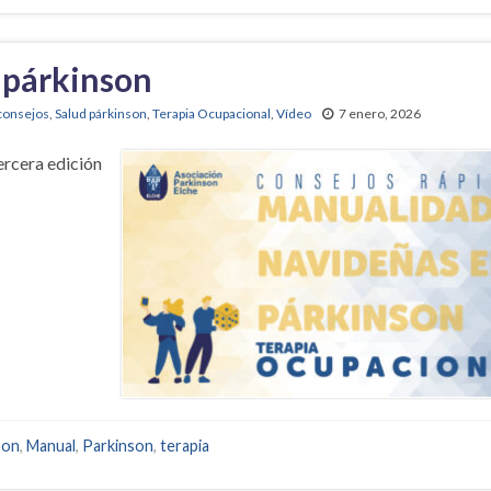
 párkinson
consejos
,
Salud párkinson
,
Terapia Ocupacional
,
Vídeo
7 enero, 2026
ercera edición
son
,
Manual
,
Parkinson
,
terapia