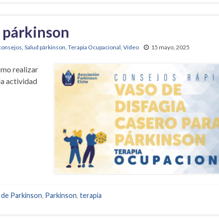
a párkinson
consejos
,
Salud párkinson
,
Terapia Ocupacional
,
Vídeo
15 mayo, 2025
ómo realizar
la actividad
de Parkinson
,
Parkinson
,
terapia