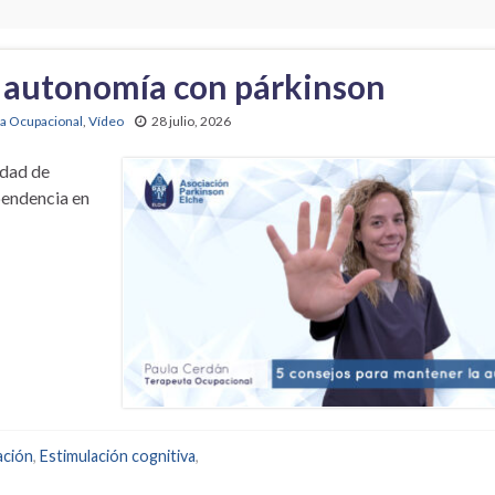
a autonomía con párkinson
ia Ocupacional
,
Vídeo
28 julio, 2026
edad de
pendencia en
ación
,
Estimulación cognitiva
,