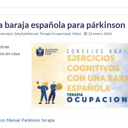
na baraja española para párkinson
consejos
,
Salud párkinson
,
Terapia Ocupacional
,
Vídeo
22 enero, 2026
stran
abo en casa
son
,
Manual
,
Parkinson
,
terapia