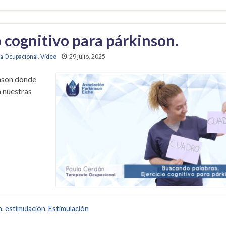
o cognitivo para párkinson.
ia Ocupacional
,
Vídeo
29 julio, 2025
inson donde
 nuestras
n
,
estimulación
,
Estimulación