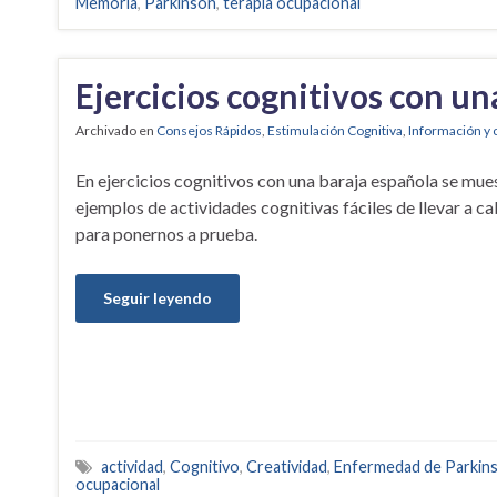
Memoria
,
Parkinson
,
terapia ocupacional
Ejercicios cognitivos con u
Archivado en
Consejos Rápidos
,
Estimulación Cognitiva
,
Información y 
En ejercicios cognitivos con una baraja española se mue
ejemplos de actividades cognitivas fáciles de llevar a c
para ponernos a prueba.
Seguir leyendo
actividad
,
Cognitivo
,
Creatividad
,
Enfermedad de Parkin
ocupacional