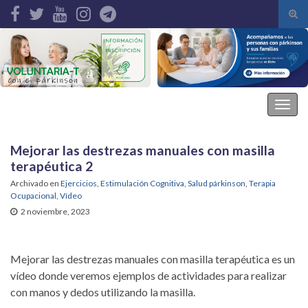
Alte
el
Search for:
form
de
bús
Asociación Parkinson Elche
Alter
la
nave
Mejorar las destrezas manuales con masilla
terapéutica 2
Archivado en
Ejercicios
,
Estimulación Cognitiva
,
Salud párkinson
,
Terapia
Ocupacional
,
Vídeo
2 noviembre, 2023
Mejorar las destrezas manuales con masilla terapéutica es un
vídeo donde veremos ejemplos de actividades para realizar
con manos y dedos utilizando la masilla.