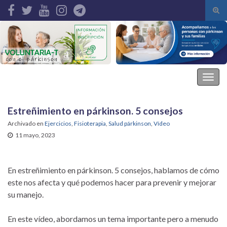
Alte
el
Search for:
form
de
bús
Asociación Parkinson Elche
Alter
la
nave
Estreñimiento en párkinson. 5 consejos
Archivado en
Ejercicios
,
Fisioterapia
,
Salud párkinson
,
Vídeo
11 mayo, 2023
En estreñimiento en párkinson. 5 consejos, hablamos de cómo
este nos afecta y qué podemos hacer para prevenir y mejorar
su manejo.
En este vídeo, abordamos un tema importante pero a menudo