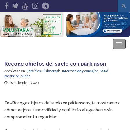
Alte
el
Search for:
form
de
bús
Asociación Parkinson Elche
Alter
la
nave
Recoge objetos del suelo con párkinson
Archivado en
Ejercicios
,
Fisioterapia
,
Información y consejos
,
Salud
párkinson
,
Vídeo
18 diciembre, 2025
En «Recoge objetos del suelo en párkinson», te mostramos
cómo mejorar tu movilidad y equilibrio al agacharte sin
comprometer tu seguridad.