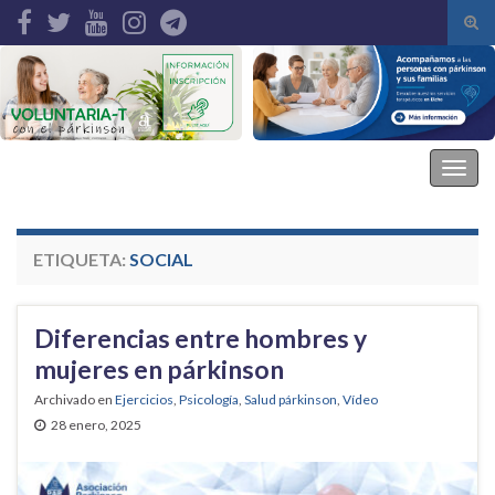
Alte
el
Search for:
form
de
bús
Asociación Parkinson Elche
Alter
la
nave
ETIQUETA:
SOCIAL
Diferencias entre hombres y
mujeres en párkinson
Archivado en
Ejercicios
,
Psicología
,
Salud párkinson
,
Vídeo
28 enero, 2025