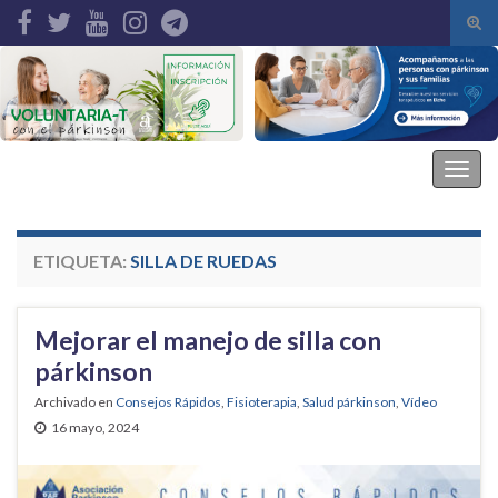
Alte
el
Search for:
form
de
bús
Asociación Parkinson Elche
Alter
la
nave
ETIQUETA:
SILLA DE RUEDAS
Mejorar el manejo de silla con
párkinson
Archivado en
Consejos Rápidos
,
Fisioterapia
,
Salud párkinson
,
Vídeo
16 mayo, 2024