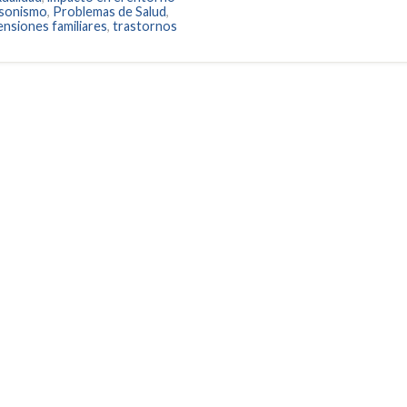
nsonismo
,
Problemas de Salud
,
ensiones familiares
,
trastornos