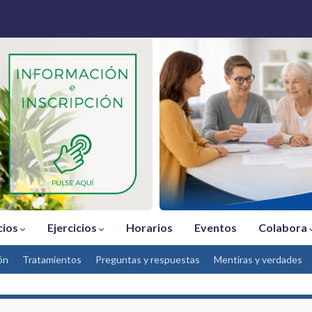
cios
Ejercicios
Horarios
Eventos
Colabora
ón
Tratamientos
Preguntas y respuestas
Mentiras y verdades