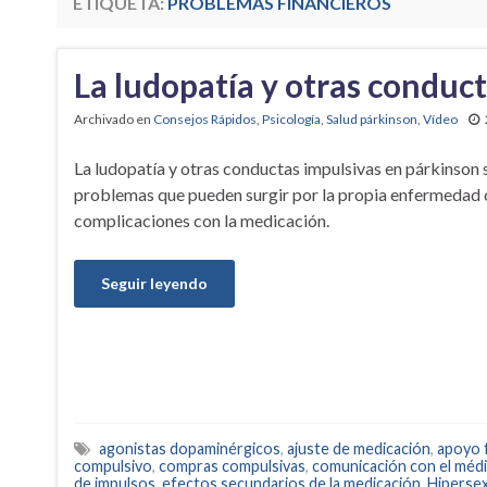
ETIQUETA:
PROBLEMAS FINANCIEROS
La ludopatía y otras conduc
Archivado en
Consejos Rápidos
,
Psicología
,
Salud párkinson
,
Vídeo
La ludopatía y otras conductas impulsivas en párkinson 
problemas que pueden surgir por la propia enfermedad 
complicaciones con la medicación.
Seguir leyendo
agonistas dopaminérgicos
,
ajuste de medicación
,
apoyo f
compulsivo
,
compras compulsivas
,
comunicación con el méd
de impulsos
,
efectos secundarios de la medicación
,
Hipersex