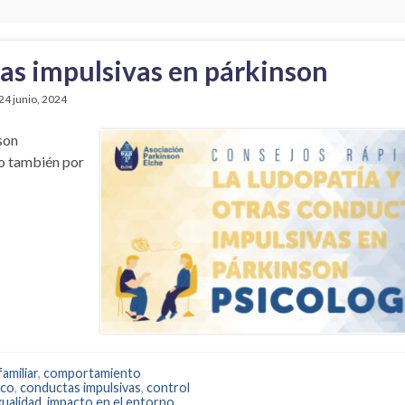
tas impulsivas en párkinson
24 junio, 2024
son
o también por
amiliar
,
comportamiento
ico
,
conductas impulsivas
,
control
ualidad
,
impacto en el entorno