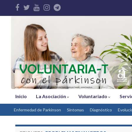
Inicio
La Asociación
Voluntariado
Servi
Enfermedad de Parkinson
Síntomas
Díagnóstico
Evoluci