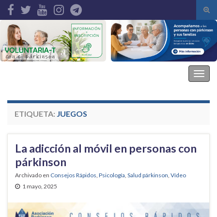
Alte
el
Search for:
form
de
bús
Asociación Parkinson Elche
Alter
la
nave
ETIQUETA:
JUEGOS
La adicción al móvil en personas con
párkinson
Archivado en
Consejos Rápidos
,
Psicología
,
Salud párkinson
,
Vídeo
1 mayo, 2025