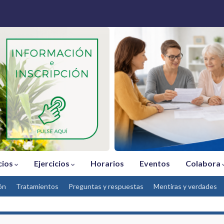
cios
Ejercicios
Horarios
Eventos
Colabora
ón
Tratamientos
Preguntas y respuestas
Mentiras y verdades