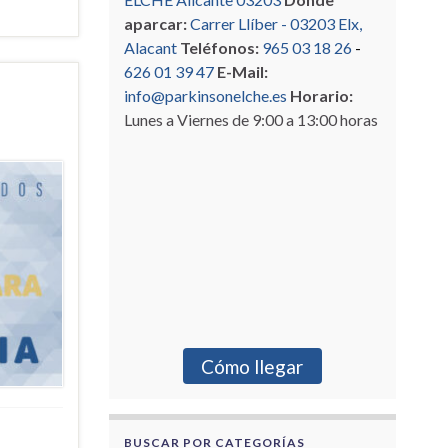
aparcar:
Carrer Llíber - 03203 Elx,
Alacant
Teléfonos:
965 03 18 26
-
626 01 39 47
E-Mail:
info@parkinsonelche.es
Horario:
Lunes a Viernes de 9:00 a 13:00 horas
Cómo llegar
BUSCAR POR CATEGORÍAS