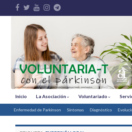
Inicio
La Asociación
Voluntariado
Servi
Enfermedad de Parkinson
Síntomas
Díagnóstico
Evoluci