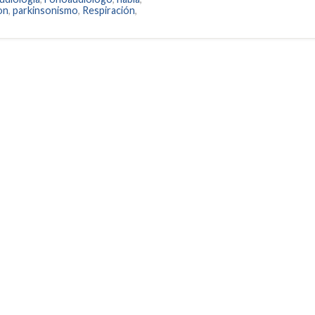
on
,
parkinsonismo
,
Respiración
,