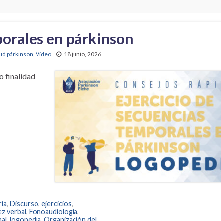
porales en párkinson
ud párkinson
,
Vídeo
18 junio, 2026
o finalidad
ria
,
Discurso
,
ejercicios
,
ez verbal
,
Fonoaudiología
,
nal
,
logopedia
,
Organización del