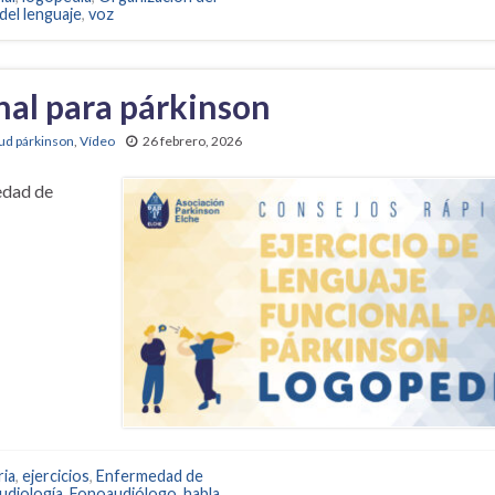
del lenguaje
,
voz
onal para párkinson
ud párkinson
,
Vídeo
26 febrero, 2026
edad de
ria
,
ejercicios
,
Enfermedad de
udiología
,
Fonoaudiólogo
,
habla
,