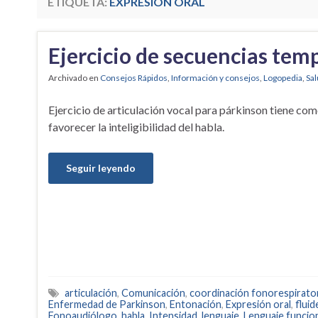
ETIQUETA:
EXPRESIÓN ORAL
Ejercicio de secuencias tem
Archivado en
Consejos Rápidos
,
Información y consejos
,
Logopedia
,
Sal
Ejercicio de articulación vocal para párkinson tiene com
favorecer la inteligibilidad del habla.
Seguir leyendo
articulación
,
Comunicación
,
coordinación fonorespirato
Enfermedad de Parkinson
,
Entonación
,
Expresión oral
,
fluid
Fonoaudiólogo
,
habla
,
Intensidad
,
lenguaje
,
Lenguaje funcio