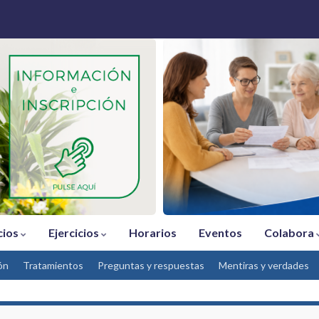
cios
Ejercicios
Horarios
Eventos
Colabora
ón
Tratamientos
Preguntas y respuestas
Mentiras y verdades