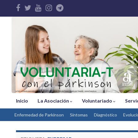
Inicio
La Asociación
Voluntariado
Servi
Enfermedad de Parkinson
Síntomas
Díagnóstico
Evoluci