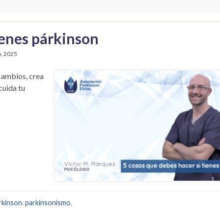
ienes párkinson
, 2025
 cambios, crea
cuida tu
rkinson
,
parkinsonismo
,