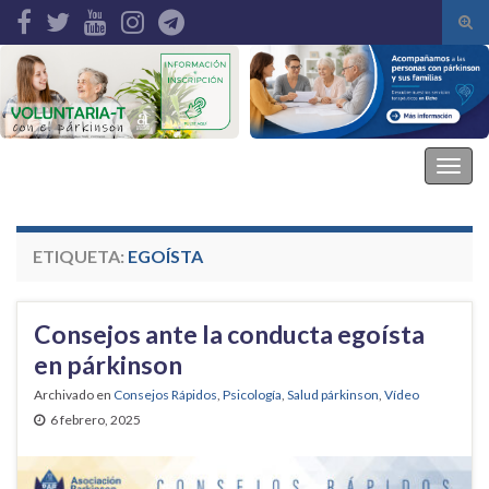
Alte
el
Search for:
form
de
bús
Asociación Parkinson Elche
Alter
la
nave
ETIQUETA:
EGOÍSTA
Consejos ante la conducta egoísta
en párkinson
Archivado en
Consejos Rápidos
,
Psicología
,
Salud párkinson
,
Vídeo
6 febrero, 2025