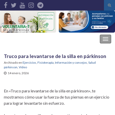
Alte
el
Search for:
form
de
bús
Asociación Parkinson Elche
Alter
la
nave
Truco para levantarse de la silla en párkinson
Archivado en
Ejercicios
,
Fisioterapia
,
Información y consejos
,
Salud
párkinson
,
Vídeo
14 enero, 2026
En «Truco para levantarse de la silla en párkinson», te
mostramos cómo usar la fuerza de tus piernas en un ejercicio
para lograr levantarte sin esfuerzo.