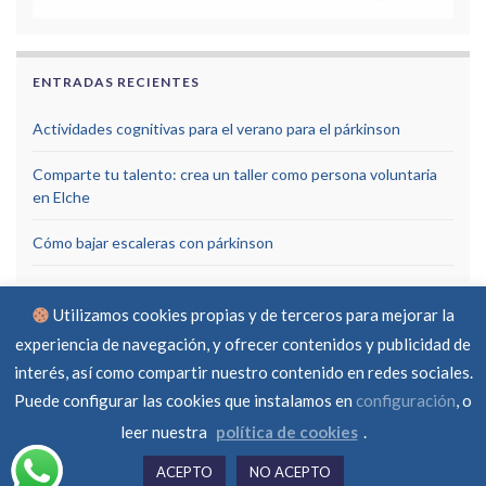
ENTRADAS RECIENTES
Actividades cognitivas para el verano para el párkinson
Comparte tu talento: crea un taller como persona voluntaria
en Elche
Cómo bajar escaleras con párkinson
Utilizamos cookies propias y de terceros para mejorar la
experiencia de navegación, y ofrecer contenidos y publicidad de
interés, así como compartir nuestro contenido en redes sociales.
Puede configurar las cookies que instalamos en
configuración
, o
Aviso Legal
Política de privacidad
Política de cookies
RGPD
Contacto
leer nuestra
política de cookies
.
© Asociación Parkinson Elche 2026 -
Created by
ferraba
ACEPTO
NO ACEPTO
Hecho con
por
Graphene Themes
.