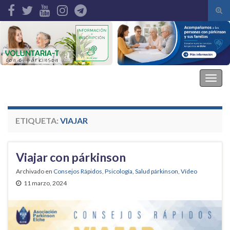
Alte
el
Search for:
form
de
bús
Asociación Parkinson Elche
Alter
la
nave
ETIQUETA:
VIAJAR
Viajar con párkinson
Archivado en
Consejos Rápidos
,
Psicología
,
Salud párkinson
,
Vídeo
11 marzo, 2024