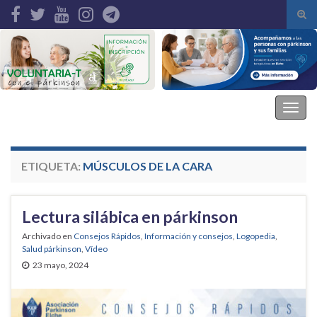
Alte
el
Search for:
form
de
bús
Asociación Parkinson Elche
Alter
la
nave
ETIQUETA:
MÚSCULOS DE LA CARA
Lectura silábica en párkinson
Archivado en
Consejos Rápidos
,
Información y consejos
,
Logopedia
,
Salud párkinson
,
Vídeo
23 mayo, 2024