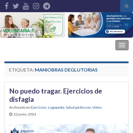
Alte
el
Search for:
form
de
bús
Asociación Parkinson Elche
Alter
la
nave
ETIQUETA:
MANIOBRAS DEGLUTORIAS
No puedo tragar. Ejercicios de
disfagia
Archivado en
Ejercicios
,
Logopedia
,
Salud párkinson
,
Vídeo
22 junio, 2023