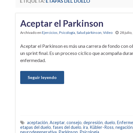
ETIQUETA:
ETAPAS DEL DUELO
Aceptar el Parkinson
Archivado en
Ejercicios
,
Psicología
,
Salud párkinson
,
Vídeo
28 julio
Aceptar el Parkinson es más una carrera de fondo con o
un sprint final. Es un proceso cíclico que acompaña dura
enfermedad.
Seguir leyendo
aceptación
,
Aceptar
,
consejo
,
depresión
,
duelo
,
Enferm
etapas del duelo
,
fases del duelo
,
ira
,
Kübler-Ross
,
negación
neurodegenerativa
,
Parkinson
,
Psicología