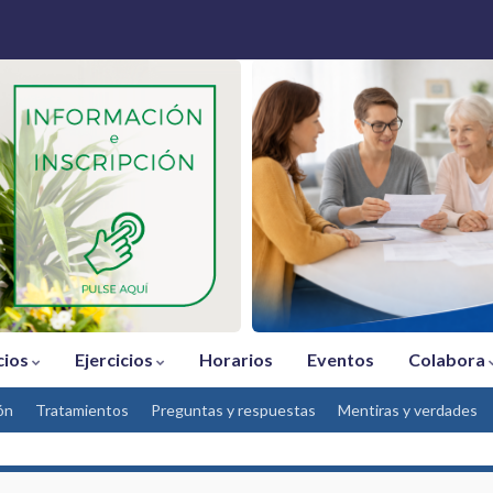
cios
Ejercicios
Horarios
Eventos
Colabora
ón
Tratamientos
Preguntas y respuestas
Mentiras y verdades