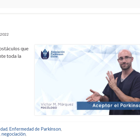
, 2022
bstáculos que
nte toda la
edad
,
Enfermedad de Parkinson
,
,
negociación
,