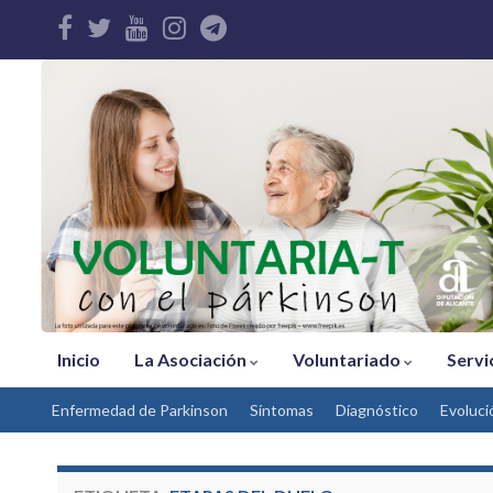
Inicio
La Asociación
Voluntariado
Servi
Enfermedad de Parkinson
Síntomas
Díagnóstico
Evoluci