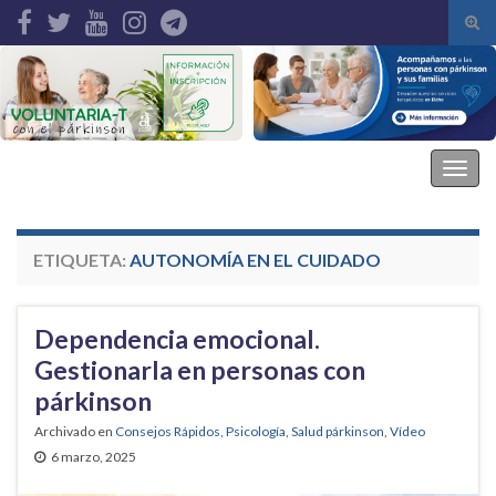
Alte
el
Search for:
form
de
bús
Asociación Parkinson Elche
Alter
la
nave
ETIQUETA:
AUTONOMÍA EN EL CUIDADO
Dependencia emocional.
Gestionarla en personas con
párkinson
Archivado en
Consejos Rápidos
,
Psicología
,
Salud párkinson
,
Vídeo
6 marzo, 2025