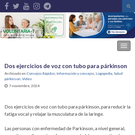
Alte
el
Search for:
form
de
bús
Asociación Parkinson Elche
Alter
la
nave
Dos ejercicios de voz con tubo para párkinson
Archivado en
Consejos Rápidos
,
Información y consejos
,
Logopedia
,
Salud
párkinson
,
Vídeo
7 noviembre, 2024
Dos ejercicios de voz con tubo para párkinson, para reducir la
fatiga vocal y relajar la musculatura de la laringe.
Las personas con enfermedad de Parkinson, a nivel general,