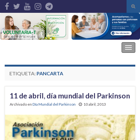
Alte
el
Search for:
form
de
bús
Asociación Parkinson Elche
Alter
la
nave
ETIQUETA:
PANCARTA
11 de abril, día mundial del Parkinson
Archivado en
Día Mundial del Parkinson
10 abril, 2013