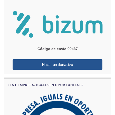
Código de envío 00437
Hacer un donativo
FENT EMPRESA. IGUALS EN OPORTUNITATS