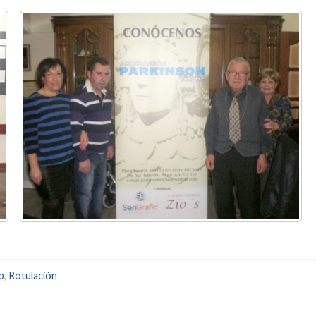
p
,
Rotulación