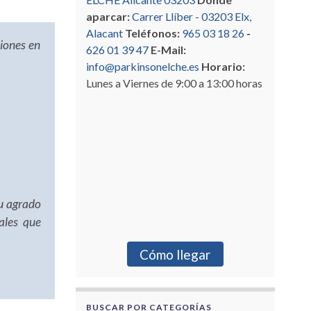
aparcar:
Carrer Llíber - 03203 Elx,
Alacant
Teléfonos:
965 03 18 26
-
ciones en
626 01 39 47
E-Mail:
info@parkinsonelche.es
Horario:
Lunes a Viernes de 9:00 a 13:00 horas
su agrado
nales que
Cómo llegar
BUSCAR POR CATEGORÍAS