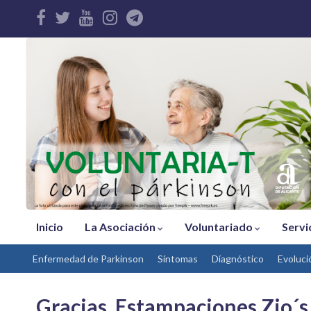
Inicio
La Asociación
Voluntariado
Servi
Enfermedad de Parkinson
Síntomas
Díagnóstico
Evoluci
Gracias, Estampaciones Zio´s