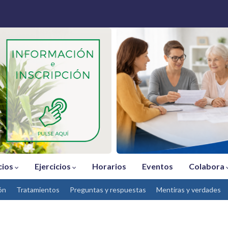
cios
Ejercicios
Horarios
Eventos
Colabora
ón
Tratamientos
Preguntas y respuestas
Mentiras y verdades