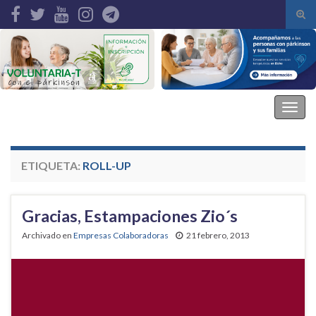
Alte
el
Search for:
form
de
bús
Asociación Parkinson Elche
Alter
la
nave
ETIQUETA:
ROLL-UP
Gracias, Estampaciones Zio´s
Archivado en
Empresas Colaboradoras
21 febrero, 2013