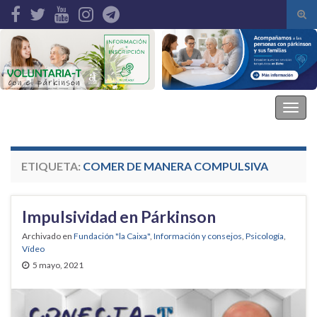
Alte
el
Search for:
form
de
bús
Asociación Parkinson Elche
Alter
la
nave
ETIQUETA:
COMER DE MANERA COMPULSIVA
Impulsividad en Párkinson
Archivado en
Fundación "la Caixa"
,
Información y consejos
,
Psicología
,
Vídeo
5 mayo, 2021