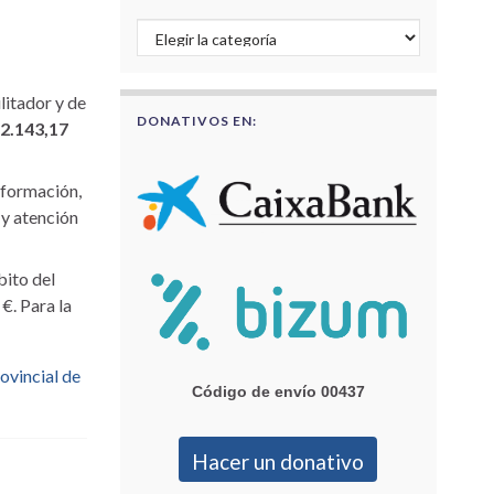
Buscar por categorías
litador y de
DONATIVOS EN:
2.143,17
nformación,
 y atención
bito del
 €. Para la
ovincial de
Código de envío 00437
Hacer un donativo