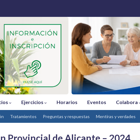
cios
Ejercicios
Horarios
Eventos
Colabora
ón
Tratamientos
Preguntas y respuestas
Mentiras y verdades
n Provincial de Alicante – 2024