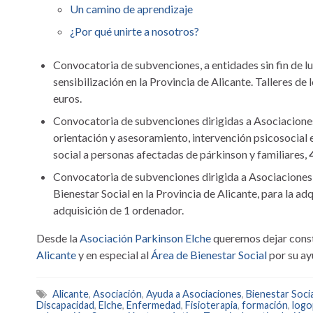
Un camino de aprendizaje
¿Por qué unirte a nosotros?
Convocatoria de subvenciones, a entidades sin fin de lu
sensibilización en la Provincia de Alicante. Talleres 
euros.
Convocatoria de subvenciones dirigidas a Asociaciones 
orientación y asesoramiento, intervención psicosocial e
social a personas afectadas de párkinson y familiares,
Convocatoria de subvenciones dirigida a Asociaciones y
Bienestar Social en la Provincia de Alicante, para la ad
adquisición de 1 ordenador.
Desde la
Asociación Parkinson Elche
queremos dejar const
Alicante
y en especial al
Área de Bienestar Social
por su ay
Alicante
,
Asociación
,
Ayuda a Asociaciones
,
Bienestar Socia
Discapacidad
,
Elche
,
Enfermedad
,
Fisioterapia
,
formación
,
logo