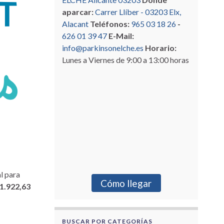
aparcar:
Carrer Llíber - 03203 Elx,
Alacant
Teléfonos:
965 03 18 26
-
626 01 39 47
E-Mail:
info@parkinsonelche.es
Horario:
Lunes a Viernes de 9:00 a 13:00 horas
l para
Cómo llegar
1.922,63
BUSCAR POR CATEGORÍAS