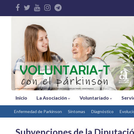
Inicio
La Asociación
Voluntariado
Servi
Enfermedad de Parkinson
Síntomas
Díagnóstico
Evoluci
Subvenciones de la Diputació