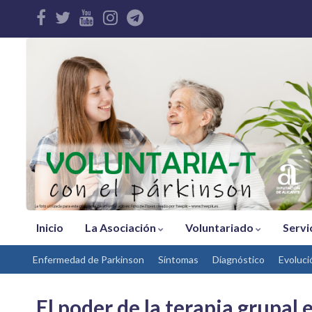
Inicio
La Asociación
Voluntariado
Servi
Enfermedad de Parkinson
Síntomas
Díagnóstico
Evoluci
El poder de la terapia grupal