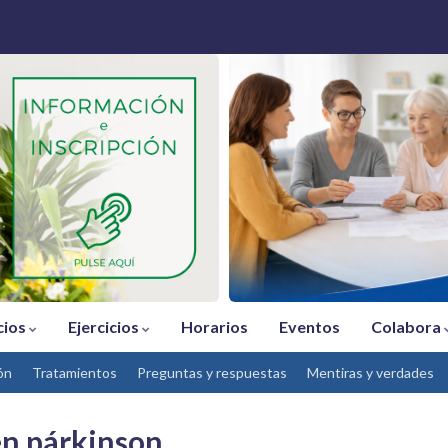
cios
Ejercicios
Horarios
Eventos
Colabora
ón
Tratamientos
Preguntas y respuestas
Mentiras y verdades
 en párkinson