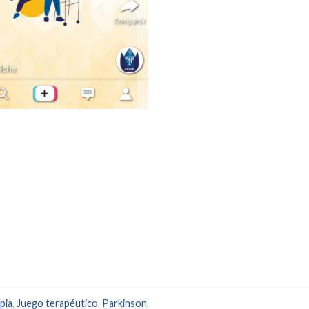
pia
,
Juego terapéutico
,
Parkinson
,