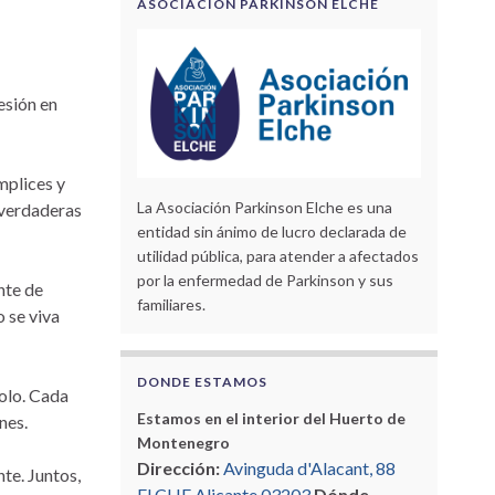
ASOCIACIÓN PARKINSON ELCHE
esión en
mplices y
La Asociación Parkinson Elche es una
 verdaderas
entidad sin ánimo de lucro declarada de
utilidad pública, para atender a afectados
por la enfermedad de Parkinson y sus
nte de
familiares.
 se viva
DONDE ESTAMOS
solo. Cada
Estamos en el interior del Huerto de
nes.
Montenegro
Dirección:
Avinguda d'Alacant, 88
te. Juntos,
ELCHE Alicante 03203
Dónde