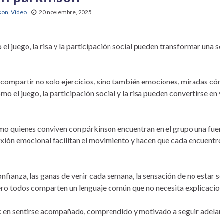
nson
,
Vídeo
20 noviembre, 2025
el juego, la risa y la participación social pueden transformar una s
e compartir no solo ejercicios, sino también emociones, miradas có
 el juego, la participación social y la risa pueden convertirse en
ómo quienes conviven con párkinson encuentran en el grupo una fue
xión emocional facilitan el movimiento y hacen que cada encuentro
confianza, las ganas de venir cada semana, la sensación de no estar 
 pero todos comparten un lenguaje común que no necesita explicacio
o: en sentirse acompañado, comprendido y motivado a seguir adelan