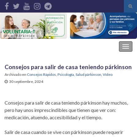
Alte
el
Search for:
form
de
bús
Asociación Parkinson Elche
Alter
la
nave
Consejos para salir de casa teniendo párkinson
Archivado en
Consejos Rápidos
,
Psicología
,
Salud párkinson
,
Vídeo
30 septiembre, 2024
Consejos para salir de casa teniendo párkinson hay muchos,
pero hay unos imprescindibles que tienen que ver con:
medicación, atuendo, accesibilidad y el tiempo.
Salir de casa cuando se vive con párkinson puede requerir