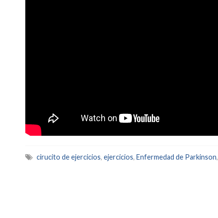
cirucito de ejercicios
,
ejercicios
,
Enfermedad de Parkinson