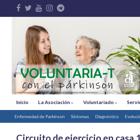
Inicio
La Asociación
Voluntariado
Servi
Enfermedad de Parkinson
Síntomas
Díagnóstico
Evoluci
Circuito de ejercicio en casa 