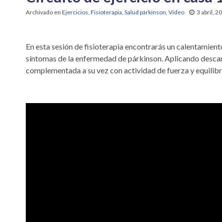
Archivado en
Ejercicios
,
Fisioterapia
,
Salud párkinson
,
Vídeo
3 abril, 2
En esta sesión de fisioterapia encontrarás un calentamiento
síntomas de la enfermedad de párkinson. Aplicando descan
complementada a su vez con actividad de fuerza y equilibr