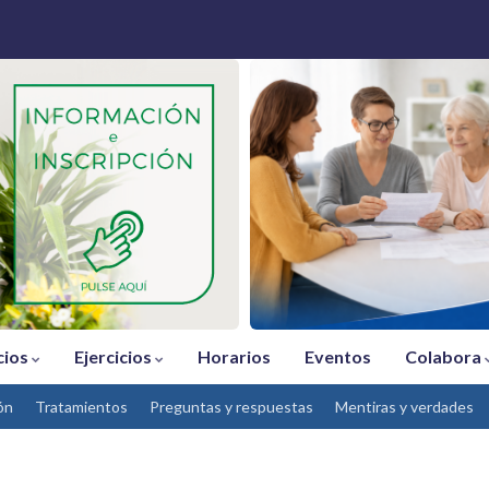
cios
Ejercicios
Horarios
Eventos
Colabora
ón
Tratamientos
Preguntas y respuestas
Mentiras y verdades
1