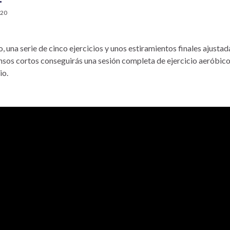
020
, una serie de cinco ejercicios y unos estiramientos finales ajustad
sos cortos conseguirás una sesión completa de ejercicio aeróbico
io.