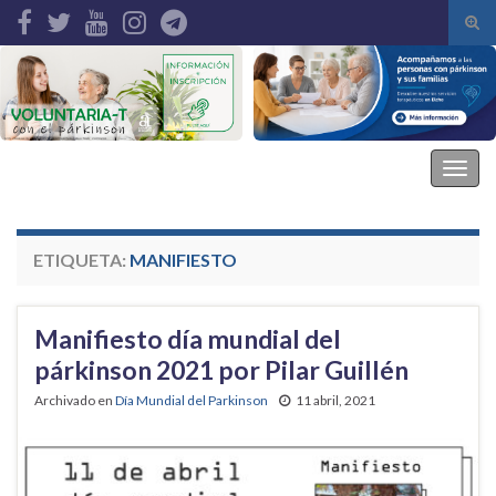
Alte
el
Search for:
form
de
bús
Asociación Parkinson Elche
Alter
la
nave
ETIQUETA:
MANIFIESTO
Manifiesto día mundial del
párkinson 2021 por Pilar Guillén
Archivado en
Día Mundial del Parkinson
11 abril, 2021