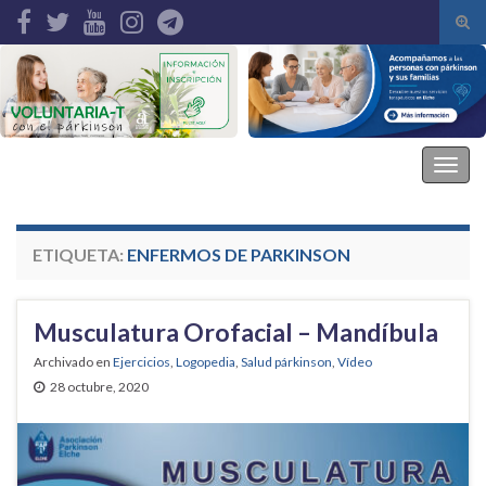
Alte
el
Search for:
form
de
bús
Asociación Parkinson Elche
Alter
la
nave
ETIQUETA:
ENFERMOS DE PARKINSON
Musculatura Orofacial – Mandíbula
Archivado en
Ejercicios
,
Logopedia
,
Salud párkinson
,
Vídeo
28 octubre, 2020