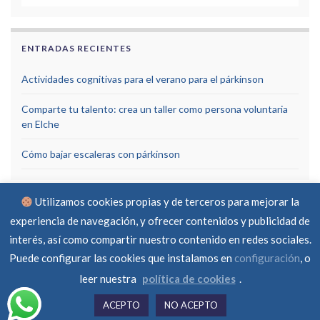
ENTRADAS RECIENTES
Actividades cognitivas para el verano para el párkinson
Comparte tu talento: crea un taller como persona voluntaria
en Elche
Cómo bajar escaleras con párkinson
Utilizamos cookies propias y de terceros para mejorar la
experiencia de navegación, y ofrecer contenidos y publicidad de
interés, así como compartir nuestro contenido en redes sociales.
Puede configurar las cookies que instalamos en
configuración
, o
Aviso Legal
Política de privacidad
Política de cookies
RGPD
Contacto
leer nuestra
política de cookies
.
© Asociación Parkinson Elche 2026 -
Created by
ferraba
ACEPTO
NO ACEPTO
Hecho con
por
Graphene Themes
.