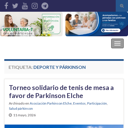
Alte
el
Search for:
form
de
bús
Asociación Parkinson Elche
Alter
la
nave
ETIQUETA:
DEPORTE Y PÁRKINSON
Torneo solidario de tenis de mesa a
favor de Parkinson Elche
Archivado en
Asociación Parkinson Elche
,
Eventos
,
Participación
,
Salud párkinson
11 mayo, 2026