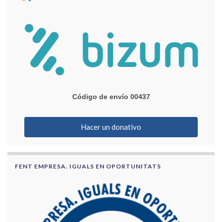
Código de envío 00437
Hacer un donativo
FENT EMPRESA. IGUALS EN OPORTUNITATS