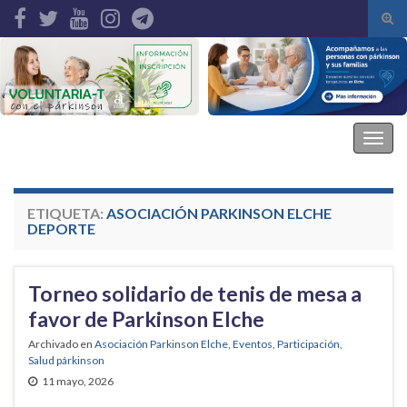
Alte
el
Search for:
form
de
bús
Asociación Parkinson Elche
Alter
la
nave
ETIQUETA:
ASOCIACIÓN PARKINSON ELCHE
DEPORTE
Torneo solidario de tenis de mesa a
favor de Parkinson Elche
Archivado en
Asociación Parkinson Elche
,
Eventos
,
Participación
,
Salud párkinson
11 mayo, 2026