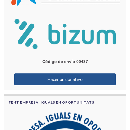
Código de envío 00437
Hacer un donativo
FENT EMPRESA. IGUALS EN OPORTUNITATS