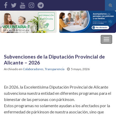
Alte
el
Search for:
form
de
bús
Asociación Parkinson Elche
Alter
la
nave
Subvenciones de la Diputación Provincial de
Alicante – 2026
Archivado en
Colaboradores
,
Transparencia
5 mayo, 2026
En 2026, la Excelentísima Diputación Provincial de Alicante
subvenciona nuestra entidad en diferentes programas para el
bienestar de las personas con párkinson.
Estos programas no solamente ayudan a los afectados por la
enfermedad de párkinson de nuestra asociación, sino que