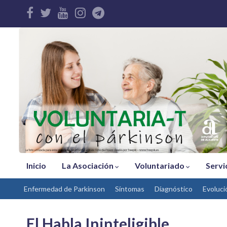
Inicio
La Asociación
Voluntariado
Servi
Enfermedad de Parkinson
Síntomas
Díagnóstico
Evoluci
El Habla Ininteligible