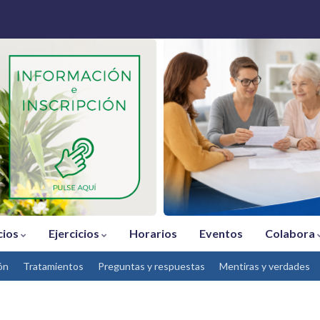
cios
Ejercicios
Horarios
Eventos
Colabora
ón
Tratamientos
Preguntas y respuestas
Mentiras y verdades