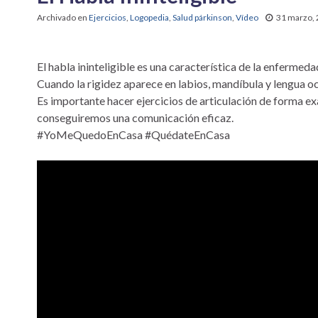
Archivado en
Ejercicios
,
Logopedia
,
Salud párkinson
,
Vídeo
31 marzo,
El habla ininteligible es una característica de la enfermed
Cuando la rigidez aparece en labios, mandíbula y lengua oc
Es importante hacer ejercicios de articulación de forma ex
conseguiremos una comunicación eficaz.
#YoMeQuedoEnCasa #QuédateEnCasa