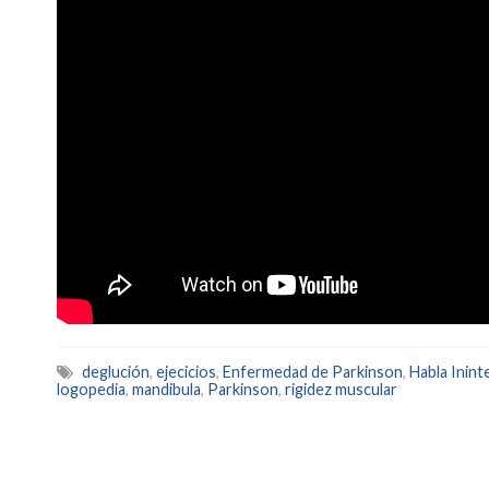
deglución
,
ejecicios
,
Enfermedad de Parkinson
,
Habla Ininte
logopedia
,
mandibula
,
Parkinson
,
rigidez muscular