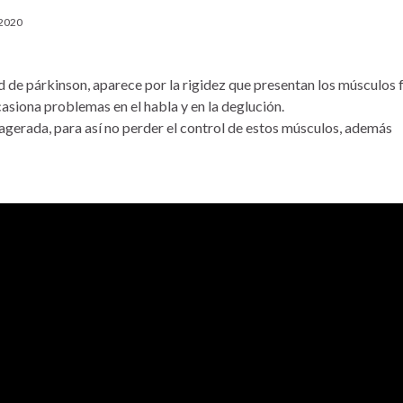
 2020
ad de párkinson, aparece por la rigidez que presentan los músculos f
asiona problemas en el habla y en la deglución.
agerada, para así no perder el control de estos músculos, además