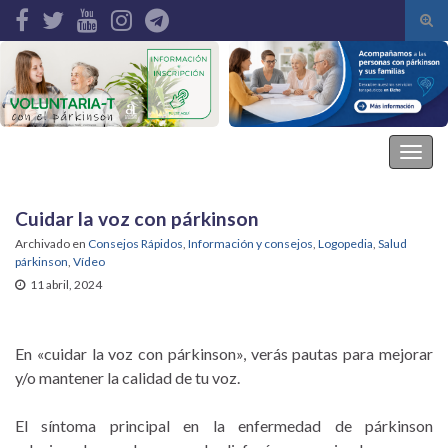
Alte
el
Search for:
form
de
bús
Asociación Parkinson Elche
Alter
la
nave
Cuidar la voz con párkinson
Archivado en
Consejos Rápidos
,
Información y consejos
,
Logopedia
,
Salud
párkinson
,
Vídeo
11 abril, 2024
En «cuidar la voz con párkinson», verás pautas para mejorar
y/o mantener la calidad de tu voz.
El síntoma principal en la enfermedad de párkinson